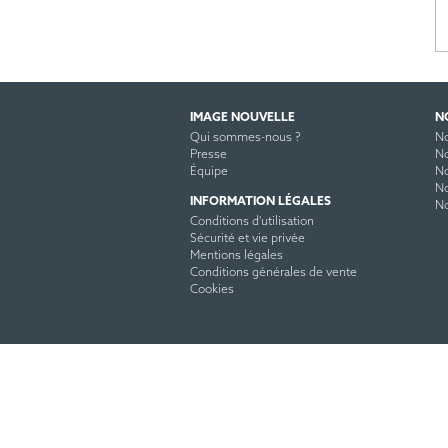
IMAGE NOUVELLE
N
Qui sommes-nous ?
No
Presse
No
Équipe
No
No
INFORMATION LÉGALES
No
Conditions d'utilisation
Sécurité et vie privée
Mentions légales
Conditions générales de vente
Cookies