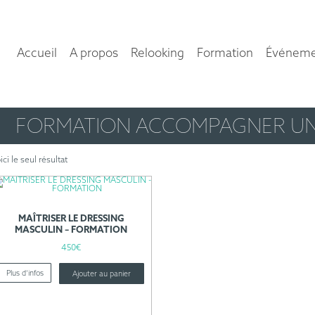
Accueil
A propos
Relooking
Formation
Événeme
FORMATION ACCOMPAGNER UN
ici le seul résultat
MAÎTRISER LE DRESSING
MASCULIN – FORMATION
450
€
Plus d’infos
Ajouter au panier