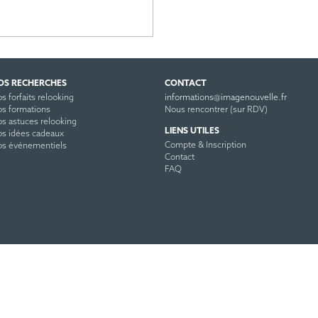
OS RECHERCHES
CONTACT
s forfaits relooking
informations@imagenouvelle.fr
s formations
Nous rencontrer (sur RDV)
s astuces relooking
LIENS UTILES
s idées cadeaux
Compte & Inscription
s événementiels
Contact
FAQ