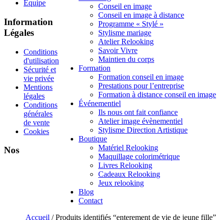
Équipe
Conseil en image
Conseil en image à distance
Information
Programme « Stylé »
Légales
Stylisme mariage
Atelier Relooking
Savoir Vivre
Conditions
Maintien du corps
d'utilisation
Formation
Sécurité et
Formation conseil en image
vie privée
Prestations pour l’entreprise
Mentions
Formation à distance conseil en image
légales
Événementiel
Conditions
Ils nous ont fait confiance
générales
Atelier image évènementiel
de vente
Stylisme Direction Artistique
Cookies
Boutique
Matériel Relooking
Nos
Maquillage colorimétrique
Livres Relooking
Cadeaux Relooking
Jeux relooking
Blog
Contact
Accueil
/ Produits identifiés “enterement de vie de jeune fille”