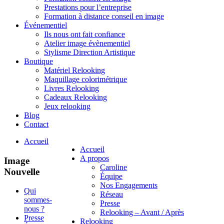
Prestations pour l’entreprise
Formation à distance conseil en image
Événementiel
Ils nous ont fait confiance
Atelier image évènementiel
Stylisme Direction Artistique
Boutique
Matériel Relooking
Maquillage colorimétrique
Livres Relooking
Cadeaux Relooking
Jeux relooking
Blog
Contact
Accueil
Accueil
A propos
Image
Caroline
Nouvelle
Équipe
Nos Engagements
Qui
Réseau
sommes-
Presse
nous ?
Relooking – Avant / Après
Presse
Relooking