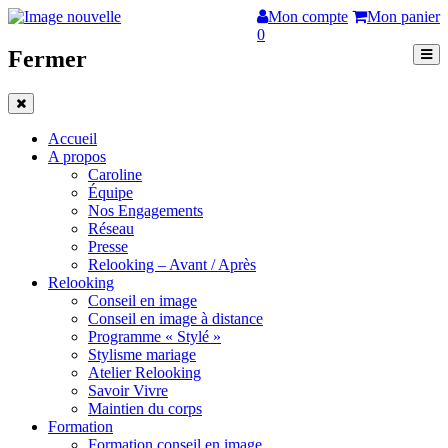
Mon compte
Mon panier
0
Fermer
Accueil
A propos
Caroline
Équipe
Nos Engagements
Réseau
Presse
Relooking – Avant / Après
Relooking
Conseil en image
Conseil en image à distance
Programme « Stylé »
Stylisme mariage
Atelier Relooking
Savoir Vivre
Maintien du corps
Formation
Formation conseil en image