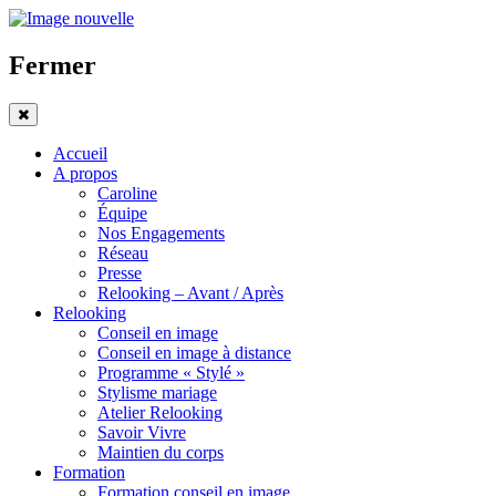
Fermer
Accueil
A propos
Caroline
Équipe
Nos Engagements
Réseau
Presse
Relooking – Avant / Après
Relooking
Conseil en image
Conseil en image à distance
Programme « Stylé »
Stylisme mariage
Atelier Relooking
Savoir Vivre
Maintien du corps
Formation
Formation conseil en image