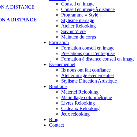
Conseil en image
Conseil en image à distance
Programme « Stylé »
ON A DISTANCE
Stylisme mariage
Atelier Relooking
Savoir Vivre
Maintien du corps
Formation
Formation conseil en image
Prestations pour l’entreprise
Formation à distance conseil en image
Événementiel
Ils nous ont fait confiance
Atelier image évènementiel
Stylisme Direction Artistique
Boutique
Matériel Relooking
Maquillage colorimétrique
Livres Relooking
Cadeaux Relooking
Jeux relooking
Blog
Contact