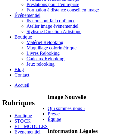
Prestations pour l’entreprise
Formation à distance conseil en image
Événementiel
Ils nous ont fait confiance
Atelier image évènementiel
Stylisme Direction Artistique
Boutique
Matériel Relooking
Maquillage colorimétrique
Livres Relooking
Cadeaux Relooking
Jeux relooking
Blog
Contact
Accueil
Image Nouvelle
Rubriques
Qui sommes-nous ?
Presse
Boutique
Équipe
STOCK
EL : MODULES
Information Légales
Événementiel