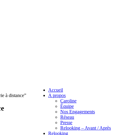
Accueil
rie à distance”
A propos
Caroline
Équipe
ce
Nos Engagements
Réseau
Presse
Relooking – Avant / Après
Relooking