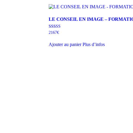
LE CONSEIL EN IMAGE – FORMATI
Note
2167
€
4.88
sur 5
Ajouter au panier
Plus d’infos