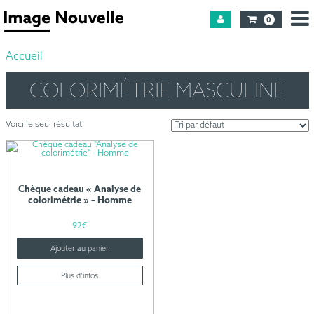
0
Accueil
COLORIMÉTRIE MASCULINE
Voici le seul résultat
Chèque cadeau « Analyse de
colorimétrie » – Homme
92
€
Ajouter au panier
Plus d’infos