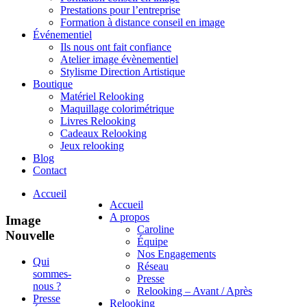
Prestations pour l’entreprise
Formation à distance conseil en image
Événementiel
Ils nous ont fait confiance
Atelier image évènementiel
Stylisme Direction Artistique
Boutique
Matériel Relooking
Maquillage colorimétrique
Livres Relooking
Cadeaux Relooking
Jeux relooking
Blog
Contact
Accueil
Accueil
A propos
Image
Caroline
Nouvelle
Équipe
Nos Engagements
Qui
Réseau
sommes-
Presse
nous ?
Relooking – Avant / Après
Presse
Relooking