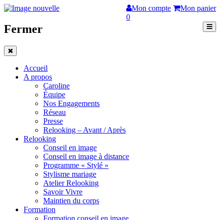
Mon compte
Mon panier
0
Fermer
Accueil
A propos
Caroline
Équipe
Nos Engagements
Réseau
Presse
Relooking – Avant / Après
Relooking
Conseil en image
Conseil en image à distance
Programme « Stylé »
Stylisme mariage
Atelier Relooking
Savoir Vivre
Maintien du corps
Formation
Formation conseil en image