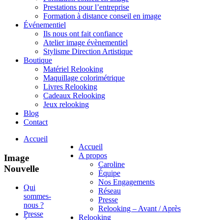
Prestations pour l’entreprise
Formation à distance conseil en image
Événementiel
Ils nous ont fait confiance
Atelier image évènementiel
Stylisme Direction Artistique
Boutique
Matériel Relooking
Maquillage colorimétrique
Livres Relooking
Cadeaux Relooking
Jeux relooking
Blog
Contact
Accueil
Accueil
A propos
Image
Caroline
Nouvelle
Équipe
Nos Engagements
Qui
Réseau
sommes-
Presse
nous ?
Relooking – Avant / Après
Presse
Relooking