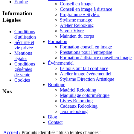
Équipe
Conseil en image
Conseil en image à distance
Information
Programme « Stylé »
Légales
Stylisme mariage
Atelier Relooking
Savoir Vivre
Conditions
Maintien du corps
d'utilisation
Formation
Sécurité et
Formation conseil en image
vie privée
Prestations pour l’entreprise
Mentions
Formation à distance conseil en image
légales
Événementiel
Conditions
Ils nous ont fait confiance
générales
Atelier image évènementiel
de vente
Stylisme Direction Artistique
Cookies
Boutique
Matériel Relooking
Nos
Maquillage colorimétrique
Livres Relooking
Cadeaux Relooking
Jeux relooking
Blog
Contact
Accueil
/ Produits identifiés “blush teintes chaudes”