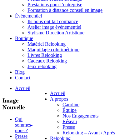
Prestations pour l’entreprise
Formation à distance conseil en image
Événementiel
Ils nous ont fait confiance
Atelier image évènementiel
Stylisme Direction Artistique
Boutique
Matériel Relooking
Maquillage colorimétrique
Livres Relooking
Cadeaux Relooking
Jeux relooking
Blog
Contact
Accueil
Accueil
A propos
Image
Caroline
Nouvelle
Équipe
Nos Engagements
Qui
Réseau
sommes-
Presse
nous ?
Relooking – Avant / Après
Presse
Relooking