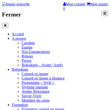
Mon compte
Mon panier
0
Fermer
Accueil
A propos
Caroline
Équipe
Nos Engagements
Réseau
Presse
Relooking – Avant / Après
Relooking
Conseil en image
Conseil en image à distance
Programme « Stylé »
Stylisme mariage
Atelier Relooking
Savoir Vivre
Maintien du corps
Formation
Formation conseil en image