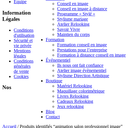
Équipe
Conseil en image
Conseil en image à distance
Information
Programme « Stylé »
Légales
Stylisme mariage
Atelier Relooking
Savoir Vivre
Conditions
Maintien du corps
d'utilisation
Formation
Sécurité et
Formation conseil en image
vie privée
Prestations pour l’entreprise
Mentions
Formation à distance conseil en image
légales
Événementiel
Conditions
Ils nous ont fait confiance
générales
Atelier image évènementiel
de vente
Stylisme Direction Artistique
Cookies
Boutique
Matériel Relooking
Nos
Maquillage colorimétrique
Livres Relooking
Cadeaux Relooking
Jeux relooking
Blog
Contact
Accueil
/ Produits identifiés “animation salon professionnel image”