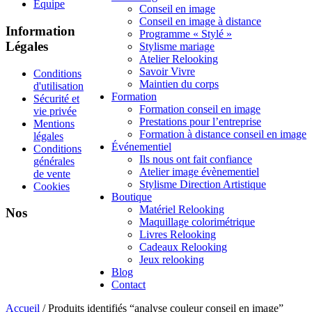
Équipe
Conseil en image
Conseil en image à distance
Information
Programme « Stylé »
Légales
Stylisme mariage
Atelier Relooking
Savoir Vivre
Conditions
Maintien du corps
d'utilisation
Formation
Sécurité et
Formation conseil en image
vie privée
Prestations pour l’entreprise
Mentions
Formation à distance conseil en image
légales
Événementiel
Conditions
Ils nous ont fait confiance
générales
Atelier image évènementiel
de vente
Stylisme Direction Artistique
Cookies
Boutique
Matériel Relooking
Nos
Maquillage colorimétrique
Livres Relooking
Cadeaux Relooking
Jeux relooking
Blog
Contact
Accueil
/ Produits identifiés “analyse couleur conseil en image”