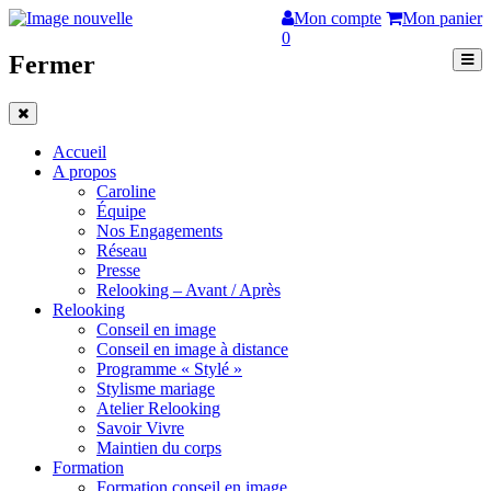
Mon compte
Mon panier
0
Fermer
Accueil
A propos
Caroline
Équipe
Nos Engagements
Réseau
Presse
Relooking – Avant / Après
Relooking
Conseil en image
Conseil en image à distance
Programme « Stylé »
Stylisme mariage
Atelier Relooking
Savoir Vivre
Maintien du corps
Formation
Formation conseil en image