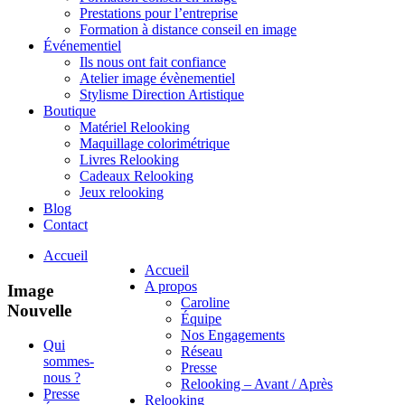
Prestations pour l’entreprise
Formation à distance conseil en image
Événementiel
Ils nous ont fait confiance
Atelier image évènementiel
Stylisme Direction Artistique
Boutique
Matériel Relooking
Maquillage colorimétrique
Livres Relooking
Cadeaux Relooking
Jeux relooking
Blog
Contact
Accueil
Accueil
A propos
Image
Caroline
Nouvelle
Équipe
Nos Engagements
Qui
Réseau
sommes-
Presse
nous ?
Relooking – Avant / Après
Presse
Relooking