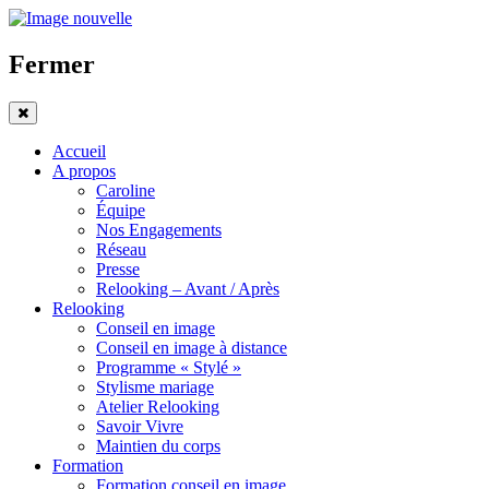
Fermer
Accueil
A propos
Caroline
Équipe
Nos Engagements
Réseau
Presse
Relooking – Avant / Après
Relooking
Conseil en image
Conseil en image à distance
Programme « Stylé »
Stylisme mariage
Atelier Relooking
Savoir Vivre
Maintien du corps
Formation
Formation conseil en image