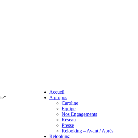
Accueil
tte”
A propos
Caroline
Équipe
Nos Engagements
Réseau
Presse
Relooking – Avant / Après
Relooking