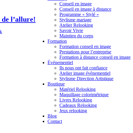
Conseil en image
Conseil en image à distance
Programme « Stylé »
de l’allure!
Stylisme mariage
Atelier Relooking
Savoir Vivre
ck
Maintien du corps
Formation
Formation conseil en image
Prestations pour l’entreprise
Formation à distance conseil en image
Événementiel
Ils nous ont fait confiance
Atelier image évènementiel
Stylisme Direction Artistique
Boutique
Matériel Relooking
Maquillage colorimétrique
Livres Relooking
Cadeaux Relooking
Jeux relooking
Blog
Contact