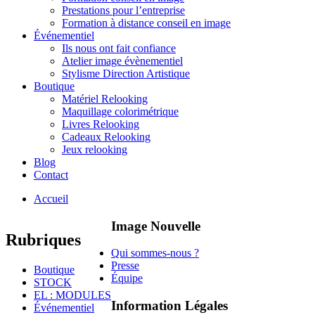
Prestations pour l’entreprise
Formation à distance conseil en image
Événementiel
Ils nous ont fait confiance
Atelier image évènementiel
Stylisme Direction Artistique
Boutique
Matériel Relooking
Maquillage colorimétrique
Livres Relooking
Cadeaux Relooking
Jeux relooking
Blog
Contact
Accueil
Image Nouvelle
Rubriques
Qui sommes-nous ?
Presse
Boutique
Équipe
STOCK
EL : MODULES
Information Légales
Événementiel