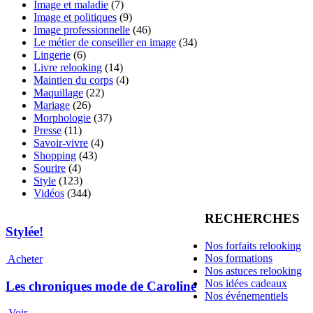
Image et maladie
(7)
Image et politiques
(9)
Image professionnelle
(46)
Le métier de conseiller en image
(34)
Lingerie
(6)
Livre relooking
(14)
Maintien du corps
(4)
Maquillage
(22)
Mariage
(26)
Morphologie
(37)
Presse
(11)
Savoir-vivre
(4)
Shopping
(43)
Sourire
(4)
Style
(123)
Vidéos
(344)
RECHERCHES
Stylée!
Nos forfaits relooking
Nos formations
Acheter
Nos astuces relooking
Nos idées cadeaux
Les chroniques mode de Caroline
Nos événementiels
Voir