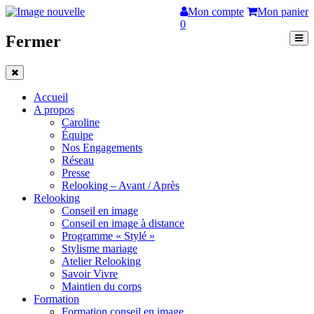
Mon compte
Mon panier
0
Fermer
Accueil
A propos
Caroline
Équipe
Nos Engagements
Réseau
Presse
Relooking – Avant / Après
Relooking
Conseil en image
Conseil en image à distance
Programme « Stylé »
Stylisme mariage
Atelier Relooking
Savoir Vivre
Maintien du corps
Formation
Formation conseil en image