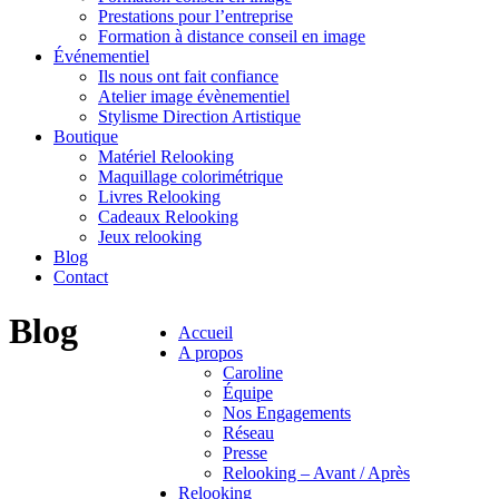
Prestations pour l’entreprise
Formation à distance conseil en image
Événementiel
Ils nous ont fait confiance
Atelier image évènementiel
Stylisme Direction Artistique
Boutique
Matériel Relooking
Maquillage colorimétrique
Livres Relooking
Cadeaux Relooking
Jeux relooking
Blog
Contact
Blog
Accueil
A propos
Caroline
Équipe
Nos Engagements
Réseau
Presse
Relooking – Avant / Après
Relooking