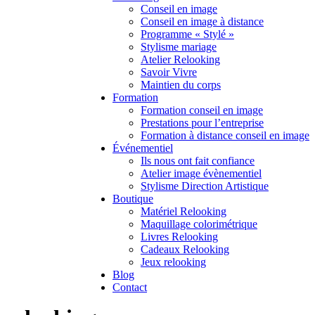
Conseil en image
Conseil en image à distance
Programme « Stylé »
Stylisme mariage
Atelier Relooking
Savoir Vivre
Maintien du corps
Formation
Formation conseil en image
Prestations pour l’entreprise
Formation à distance conseil en image
Événementiel
Ils nous ont fait confiance
Atelier image évènementiel
Stylisme Direction Artistique
Boutique
Matériel Relooking
Maquillage colorimétrique
Livres Relooking
Cadeaux Relooking
Jeux relooking
Blog
Contact