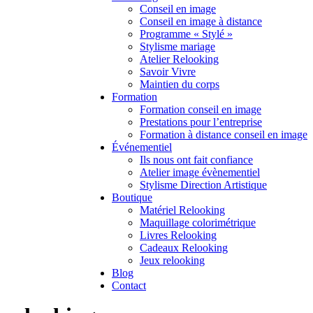
Conseil en image
Conseil en image à distance
Programme « Stylé »
Stylisme mariage
Atelier Relooking
Savoir Vivre
Maintien du corps
Formation
Formation conseil en image
Prestations pour l’entreprise
Formation à distance conseil en image
Événementiel
Ils nous ont fait confiance
Atelier image évènementiel
Stylisme Direction Artistique
Boutique
Matériel Relooking
Maquillage colorimétrique
Livres Relooking
Cadeaux Relooking
Jeux relooking
Blog
Contact