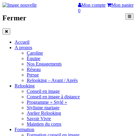
Mon compte
Mon panier
0
Fermer
Accueil
A propos
Caroline
Équipe
Nos Engagements
Réseau
Presse
Relooking – Avant / Après
Relooking
Conseil en image
Conseil en image à distance
Programme « Stylé »
Stylisme mariage
Atelier Relooking
Savoir Vivre
Maintien du corps
Formation
Formation conseil en image