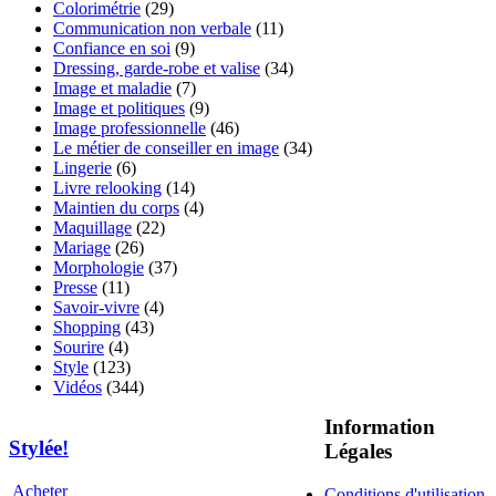
Colorimétrie
(29)
Communication non verbale
(11)
Confiance en soi
(9)
Dressing, garde-robe et valise
(34)
Image et maladie
(7)
Image et politiques
(9)
Image professionnelle
(46)
Le métier de conseiller en image
(34)
Lingerie
(6)
Livre relooking
(14)
Maintien du corps
(4)
Maquillage
(22)
Mariage
(26)
Morphologie
(37)
Presse
(11)
Savoir-vivre
(4)
Shopping
(43)
Sourire
(4)
Style
(123)
Vidéos
(344)
Information
Stylée!
Légales
Acheter
Conditions d'utilisation