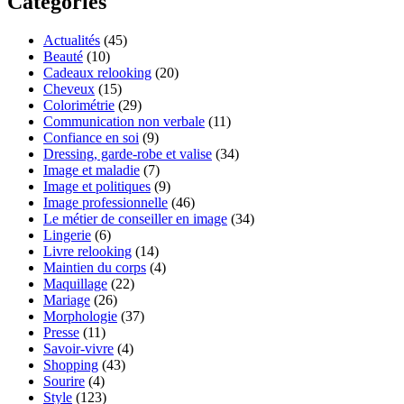
Catégories
Actualités
(45)
Beauté
(10)
Cadeaux relooking
(20)
Cheveux
(15)
Colorimétrie
(29)
Communication non verbale
(11)
Confiance en soi
(9)
Dressing, garde-robe et valise
(34)
Image et maladie
(7)
Image et politiques
(9)
Image professionnelle
(46)
Le métier de conseiller en image
(34)
Lingerie
(6)
Livre relooking
(14)
Maintien du corps
(4)
Maquillage
(22)
Mariage
(26)
Morphologie
(37)
Presse
(11)
Savoir-vivre
(4)
Shopping
(43)
Sourire
(4)
Style
(123)