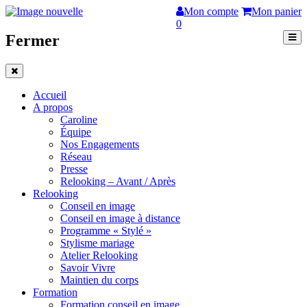
Mon compte
Mon panier
0
Fermer
Accueil
A propos
Caroline
Équipe
Nos Engagements
Réseau
Presse
Relooking – Avant / Après
Relooking
Conseil en image
Conseil en image à distance
Programme « Stylé »
Stylisme mariage
Atelier Relooking
Savoir Vivre
Maintien du corps
Formation
Formation conseil en image