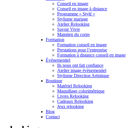
Conseil en image
Conseil en image à distance
Programme « Stylé »
Stylisme mariage
Atelier Relooking
Savoir Vivre
Maintien du corps
Formation
Formation conseil en image
Prestations pour l’entreprise
Formation à distance conseil en image
Événementiel
Ils nous ont fait confiance
Atelier image évènementiel
Stylisme Direction Artistique
Boutique
Matériel Relooking
Maquillage colorimétrique
Livres Relooking
Cadeaux Relooking
Jeux relooking
Blog
Contact