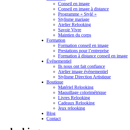
Conseil en image
Conseil en image à distance
Programme « Stylé »
Stylisme mariage
Atelier Relooking
Savoir Vivre
Maintien du corps
Formation
Formation conseil en image
Prestations pour l’entreprise
Formation à distance conseil en image
Événementiel
Ils nous ont fait confiance
Atelier image évènementiel
Stylisme Direction Artistique
Boutique
Matériel Relooking
Maquillage colorimétrique
Livres Relooking
Cadeaux Relooking
Jeux relooking
Blog
Contact