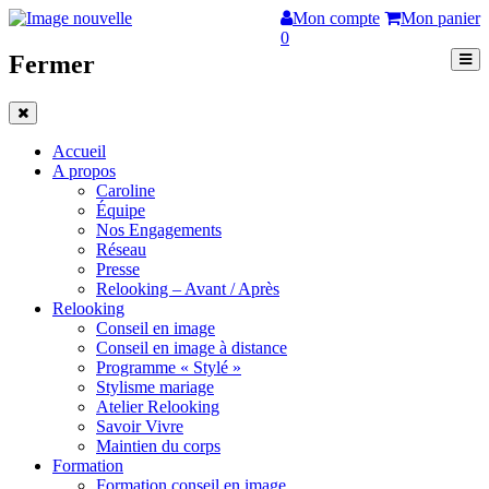
Mon compte
Mon panier
0
Fermer
Accueil
A propos
Caroline
Équipe
Nos Engagements
Réseau
Presse
Relooking – Avant / Après
Relooking
Conseil en image
Conseil en image à distance
Programme « Stylé »
Stylisme mariage
Atelier Relooking
Savoir Vivre
Maintien du corps
Formation
Formation conseil en image