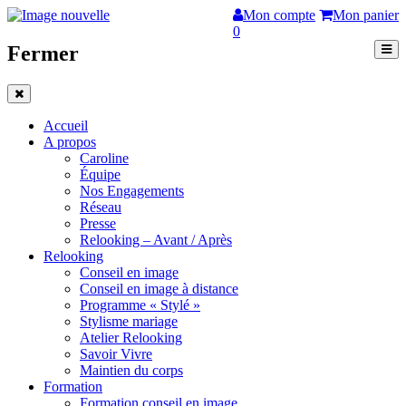
Mon compte
Mon panier
0
Fermer
Accueil
A propos
Caroline
Équipe
Nos Engagements
Réseau
Presse
Relooking – Avant / Après
Relooking
Conseil en image
Conseil en image à distance
Programme « Stylé »
Stylisme mariage
Atelier Relooking
Savoir Vivre
Maintien du corps
Formation
Formation conseil en image