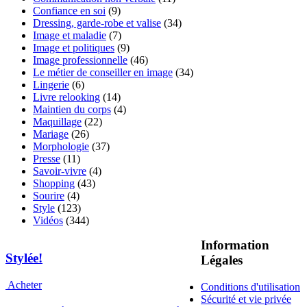
Confiance en soi
(9)
Dressing, garde-robe et valise
(34)
Image et maladie
(7)
Image et politiques
(9)
Image professionnelle
(46)
Le métier de conseiller en image
(34)
Lingerie
(6)
Livre relooking
(14)
Maintien du corps
(4)
Maquillage
(22)
Mariage
(26)
Morphologie
(37)
Presse
(11)
Savoir-vivre
(4)
Shopping
(43)
Sourire
(4)
Style
(123)
Vidéos
(344)
Information
Stylée!
Légales
Acheter
Conditions d'utilisation
Sécurité et vie privée