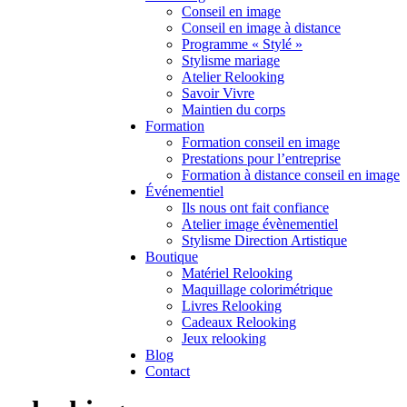
Conseil en image
Conseil en image à distance
Programme « Stylé »
Stylisme mariage
Atelier Relooking
Savoir Vivre
Maintien du corps
Formation
Formation conseil en image
Prestations pour l’entreprise
Formation à distance conseil en image
Événementiel
Ils nous ont fait confiance
Atelier image évènementiel
Stylisme Direction Artistique
Boutique
Matériel Relooking
Maquillage colorimétrique
Livres Relooking
Cadeaux Relooking
Jeux relooking
Blog
Contact