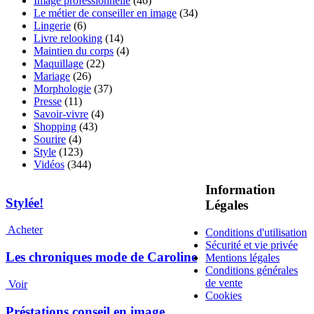
Image professionnelle
(46)
Le métier de conseiller en image
(34)
Lingerie
(6)
Livre relooking
(14)
Maintien du corps
(4)
Maquillage
(22)
Mariage
(26)
Morphologie
(37)
Presse
(11)
Savoir-vivre
(4)
Shopping
(43)
Sourire
(4)
Style
(123)
Vidéos
(344)
Information
Stylée!
Légales
Acheter
Conditions d'utilisation
Sécurité et vie privée
Les chroniques mode de Caroline
Mentions légales
Conditions générales
de vente
Voir
Cookies
Préstations conseil en image