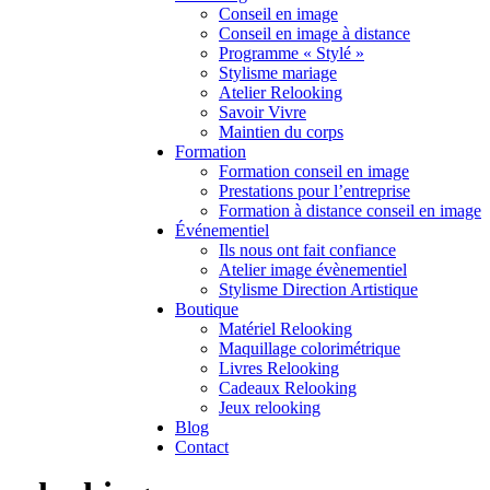
Conseil en image
Conseil en image à distance
Programme « Stylé »
Stylisme mariage
Atelier Relooking
Savoir Vivre
Maintien du corps
Formation
Formation conseil en image
Prestations pour l’entreprise
Formation à distance conseil en image
Événementiel
Ils nous ont fait confiance
Atelier image évènementiel
Stylisme Direction Artistique
Boutique
Matériel Relooking
Maquillage colorimétrique
Livres Relooking
Cadeaux Relooking
Jeux relooking
Blog
Contact