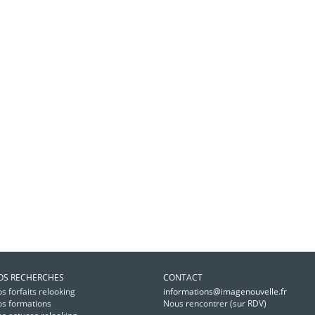
OS RECHERCHES
CONTACT
s forfaits relooking
informations@imagenouvelle.fr
s formations
Nous rencontrer (sur RDV)