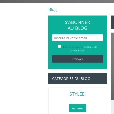
Blog
S’ABONNER
AU BLOG
J’ai lu et accepte la
politique de
confidentialité
CATÉGORIES DU BLOG
STYLÉE!
Acheter