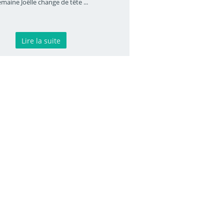
emaine Joëlle change de tête
...
Lire la suite