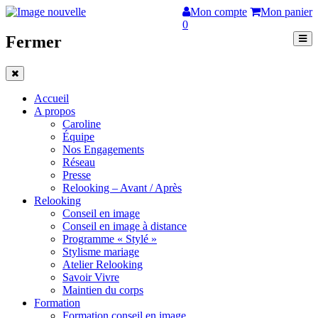
Mon compte
Mon panier
0
Fermer
Accueil
A propos
Caroline
Équipe
Nos Engagements
Réseau
Presse
Relooking – Avant / Après
Relooking
Conseil en image
Conseil en image à distance
Programme « Stylé »
Stylisme mariage
Atelier Relooking
Savoir Vivre
Maintien du corps
Formation
Formation conseil en image