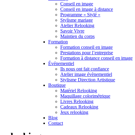
Conseil en image
Conseil en image à distance
Programme « Stylé »
Stylisme mariage
Atelier Relooking
Savoir Vivre
Maintien du corps
Formation
Formation conseil en image
Prestations pour l’entreprise
Formation à distance conseil en image
Événementiel
Ils nous ont fait confiance
Atelier image évènementiel
Stylisme Direction Artistique
Boutique
Matériel Relooking
Maquillage colorimétrique
Livres Relooking
Cadeaux Relooking
Jeux relooking
Blog
Contact