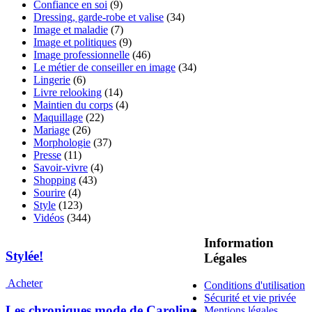
Confiance en soi
(9)
Dressing, garde-robe et valise
(34)
Image et maladie
(7)
Image et politiques
(9)
Image professionnelle
(46)
Le métier de conseiller en image
(34)
Lingerie
(6)
Livre relooking
(14)
Maintien du corps
(4)
Maquillage
(22)
Mariage
(26)
Morphologie
(37)
Presse
(11)
Savoir-vivre
(4)
Shopping
(43)
Sourire
(4)
Style
(123)
Vidéos
(344)
Information
Stylée!
Légales
Acheter
Conditions d'utilisation
Sécurité et vie privée
Les chroniques mode de Caroline
Mentions légales