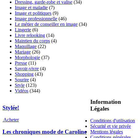
Dressing, garde-robe et valise
(34)
Image et maladie
(7)
Image et politiques
(9)
Image professionnelle
(46)
Le métier de conseiller en image
(34)
Lingerie
(6)
Livre relooking
(14)
Maintien du corps
(4)
Maquillage
(22)
Mariage
(26)
Morphologie
(37)
Presse
(11)
Savoir-vivre
(4)
Shopping
(43)
Sourire
(4)
Style
(123)
Vidéos
(344)
Information
Stylée!
Légales
Acheter
Conditions d'utilisation
Sécurité et vie privée
Les chroniques mode de Caroline
Mentions légales
Conditions générales