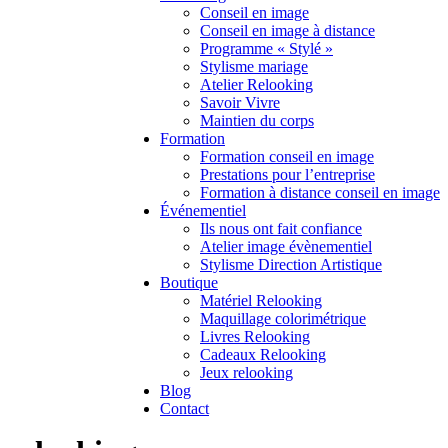
Conseil en image
Conseil en image à distance
Programme « Stylé »
Stylisme mariage
Atelier Relooking
Savoir Vivre
Maintien du corps
Formation
Formation conseil en image
Prestations pour l’entreprise
Formation à distance conseil en image
Événementiel
Ils nous ont fait confiance
Atelier image évènementiel
Stylisme Direction Artistique
Boutique
Matériel Relooking
Maquillage colorimétrique
Livres Relooking
Cadeaux Relooking
Jeux relooking
Blog
Contact