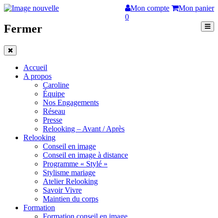
Mon compte
Mon panier
0
Fermer
Accueil
A propos
Caroline
Équipe
Nos Engagements
Réseau
Presse
Relooking – Avant / Après
Relooking
Conseil en image
Conseil en image à distance
Programme « Stylé »
Stylisme mariage
Atelier Relooking
Savoir Vivre
Maintien du corps
Formation
Formation conseil en image