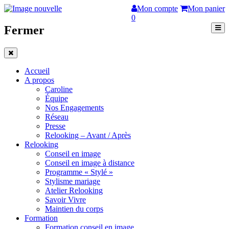
Mon compte
Mon panier
0
Fermer
Accueil
A propos
Caroline
Équipe
Nos Engagements
Réseau
Presse
Relooking – Avant / Après
Relooking
Conseil en image
Conseil en image à distance
Programme « Stylé »
Stylisme mariage
Atelier Relooking
Savoir Vivre
Maintien du corps
Formation
Formation conseil en image