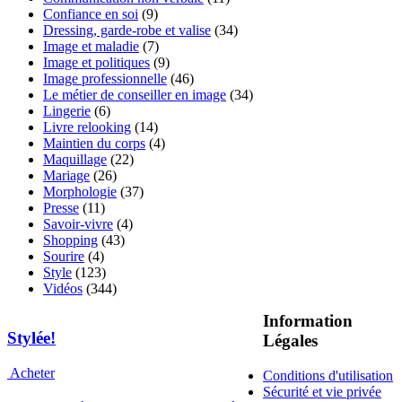
Confiance en soi
(9)
Dressing, garde-robe et valise
(34)
Image et maladie
(7)
Image et politiques
(9)
Image professionnelle
(46)
Le métier de conseiller en image
(34)
Lingerie
(6)
Livre relooking
(14)
Maintien du corps
(4)
Maquillage
(22)
Mariage
(26)
Morphologie
(37)
Presse
(11)
Savoir-vivre
(4)
Shopping
(43)
Sourire
(4)
Style
(123)
Vidéos
(344)
Information
Stylée!
Légales
Acheter
Conditions d'utilisation
Sécurité et vie privée