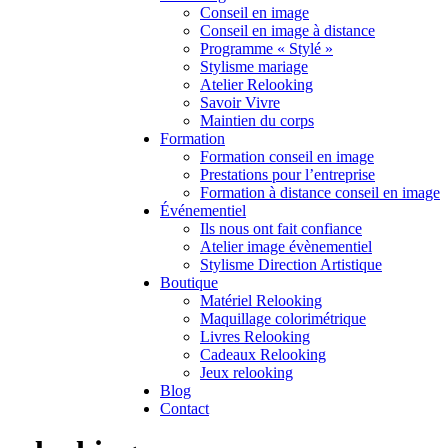
Conseil en image
Conseil en image à distance
Programme « Stylé »
Stylisme mariage
Atelier Relooking
Savoir Vivre
Maintien du corps
Formation
Formation conseil en image
Prestations pour l’entreprise
Formation à distance conseil en image
Événementiel
Ils nous ont fait confiance
Atelier image évènementiel
Stylisme Direction Artistique
Boutique
Matériel Relooking
Maquillage colorimétrique
Livres Relooking
Cadeaux Relooking
Jeux relooking
Blog
Contact