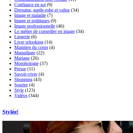
Confiance en soi
(9)
Dressing, garde-robe et valise
(34)
Image et maladie
(7)
Image et politiques
(9)
Image professionnelle
(46)
Le métier de conseiller en image
(34)
Lingerie
(6)
Livre relooking
(14)
Maintien du corps
(4)
Maquillage
(22)
Mariage
(26)
Morphologie
(37)
Presse
(11)
Savoir-vivre
(4)
Shopping
(43)
Sourire
(4)
Style
(123)
Vidéos
(344)
Stylée!