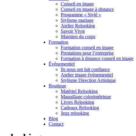
Conseil en image
Conseil en image à distance
Programme « Stylé »
Stylisme mariage
Atelier Relooking
Savoir Vivre
Maintien du corps
Formation
Formation conseil en image
Prestations pour l’entreprise
Formation à distance conseil en image
Événementiel
Ils nous ont fait confiance
Atelier image évènementiel
Stylisme Direction Artistique
Boutique
Matériel Relooking
Maquillage colorimétrique
Livres Relooking
Cadeaux Relooking
Jeux relooking
Blog
Contact