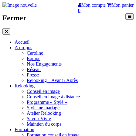
Mon compte
Mon panier
0
Fermer
Accueil
A propos
Caroline
Équipe
Nos Engagements
Réseau
Presse
Relooking – Avant / Après
Relooking
Conseil en image
Conseil en image à distance
Programme « Stylé »
Stylisme mariage
Atelier Relooking
Savoir Vivre
Maintien du corps
Formation
Formation conseil en image