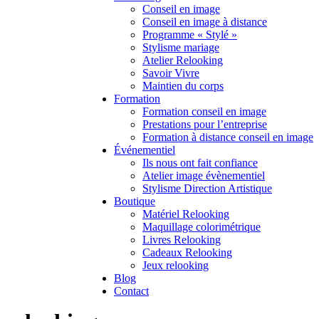
Conseil en image
Conseil en image à distance
Programme « Stylé »
Stylisme mariage
Atelier Relooking
Savoir Vivre
Maintien du corps
Formation
Formation conseil en image
Prestations pour l’entreprise
Formation à distance conseil en image
Événementiel
Ils nous ont fait confiance
Atelier image évènementiel
Stylisme Direction Artistique
Boutique
Matériel Relooking
Maquillage colorimétrique
Livres Relooking
Cadeaux Relooking
Jeux relooking
Blog
Contact