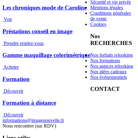
Sécurité et vie privée
Les chroniques mode de Caroline
Mentions légales
Conditions générales
de vente
Voir
Cookies
Préstations conseil en image
Nos
RECHERCHES
Prendre rendez-vous
Gamme maquillage colorimétrique
Nos forfaits relooking
Nos formations
Nos astuces relooking
Acheter
Nos idées cadeaux
Nos événementiels
Formation
CONTACT
Découvrir
Formation à distance
Découvrir
informations@imagenouvelle.fr
Nous rencontrer (sur RDV)
Liens utiles