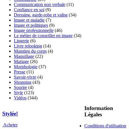
Communication non verbale
(11)
Confiance en soi
(9)
Dressing, garde-robe et valise
(34)
Image et maladie
(7)
Image et politiques
(9)
Image professionnelle
(46)
Le métier de conseiller en image
(34)
Lingerie
(6)
Livre relooking
(14)
Maintien du corps
(4)
Maquillage
(22)
Mariage
(26)
Morphologie
(37)
Presse
(11)
Savoir-vivre
(4)
Shopping
(43)
Sourire
(4)
Style
(123)
Vidéos
(344)
Information
Stylée!
Légales
Acheter
Conditions d'utilisation