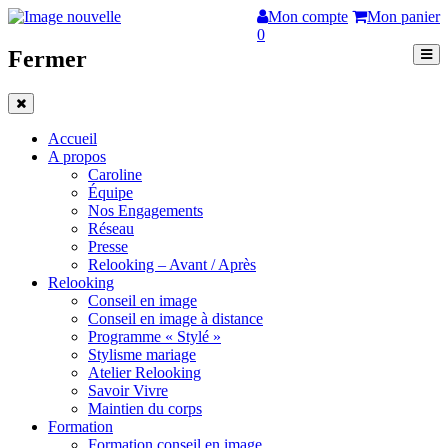
Mon compte
Mon panier
0
Fermer
Accueil
A propos
Caroline
Équipe
Nos Engagements
Réseau
Presse
Relooking – Avant / Après
Relooking
Conseil en image
Conseil en image à distance
Programme « Stylé »
Stylisme mariage
Atelier Relooking
Savoir Vivre
Maintien du corps
Formation
Formation conseil en image