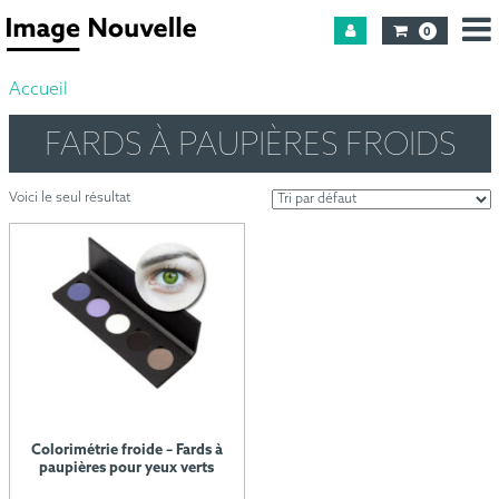
0
Accueil
FARDS À PAUPIÈRES FROIDS
Voici le seul résultat
Colorimétrie froide – Fards à
paupières pour yeux verts