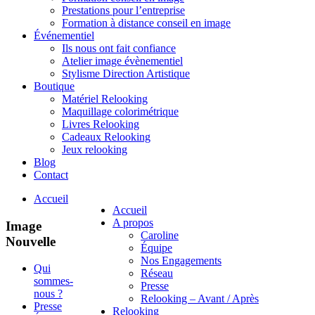
Prestations pour l’entreprise
Formation à distance conseil en image
Événementiel
Ils nous ont fait confiance
Atelier image évènementiel
Stylisme Direction Artistique
Boutique
Matériel Relooking
Maquillage colorimétrique
Livres Relooking
Cadeaux Relooking
Jeux relooking
Blog
Contact
Accueil
Accueil
A propos
Image
Caroline
Nouvelle
Équipe
Nos Engagements
Qui
Réseau
sommes-
Presse
nous ?
Relooking – Avant / Après
Presse
Relooking