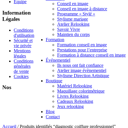
Équipe
Conseil en image
Conseil en image à distance
Information
Programme « Stylé »
Légales
Stylisme mariage
Atelier Relooking
Savoir Vivre
Conditions
Maintien du corps
d'utilisation
Formation
Sécurité et
Formation conseil en image
vie privée
Prestations pour l’entreprise
Mentions
Formation à distance conseil en image
légales
Événementiel
Conditions
Ils nous ont fait confiance
générales
Atelier image évènementiel
de vente
Stylisme Direction Artistique
Cookies
Boutique
Matériel Relooking
Nos
Maquillage colorimétrique
Livres Relooking
Cadeaux Relooking
Jeux relooking
Blog
Contact
Accueil
/ Produits identifiés “diagnostic coiffure professionnel”