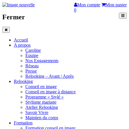
Mon compte
Mon panier
0
Fermer
Accueil
A propos
Caroline
Équipe
Nos Engagements
Réseau
Presse
Relooking – Avant / Après
Relooking
Conseil en image
Conseil en image à distance
Programme « Stylé »
Stylisme mariage
Atelier Relooking
Savoir Vivre
Maintien du corps
Formation
Formation conseil en image