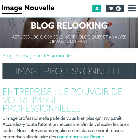
0
BLOG RELOOKING
ASTUCES LOOK, CONSEILS MORPHOLOGIQUES ET ANALYSE
D'IMAGE, C'EST PARTI!
Blog
Image professionnelle
IMAGE PROFESSIONNELLE
ENTREPRISE : LE POUVOIR DE
VOTRE IMAGE
PROFESSIONNELLE
L’image professionnelle parle de vous bien plus qu’il n’y paraît.
Accordez-y toute l’attention nécessaire afin de véhiculer les bons
codes. Nous intervenons régulièrement dans de nombreuses
entreprises afin de faire des
conférences sur l’image