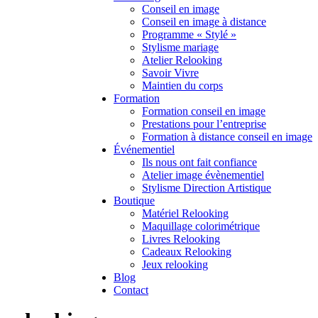
Conseil en image
Conseil en image à distance
Programme « Stylé »
Stylisme mariage
Atelier Relooking
Savoir Vivre
Maintien du corps
Formation
Formation conseil en image
Prestations pour l’entreprise
Formation à distance conseil en image
Événementiel
Ils nous ont fait confiance
Atelier image évènementiel
Stylisme Direction Artistique
Boutique
Matériel Relooking
Maquillage colorimétrique
Livres Relooking
Cadeaux Relooking
Jeux relooking
Blog
Contact