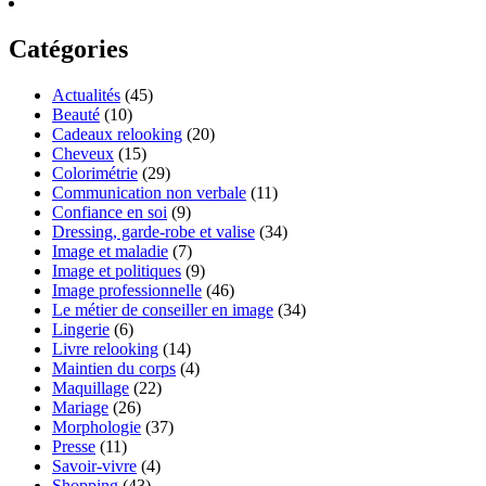
Catégories
Actualités
(45)
Beauté
(10)
Cadeaux relooking
(20)
Cheveux
(15)
Colorimétrie
(29)
Communication non verbale
(11)
Confiance en soi
(9)
Dressing, garde-robe et valise
(34)
Image et maladie
(7)
Image et politiques
(9)
Image professionnelle
(46)
Le métier de conseiller en image
(34)
Lingerie
(6)
Livre relooking
(14)
Maintien du corps
(4)
Maquillage
(22)
Mariage
(26)
Morphologie
(37)
Presse
(11)
Savoir-vivre
(4)
Shopping
(43)