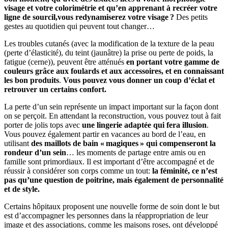
visage et votre colorimétrie et qu’en apprenant à recréer votre
ligne de sourcil,vous redynamiserez votre visage
?
Des petits
gestes au quotidien qui peuvent tout changer…
Les troubles cutanés (avec la modification de la texture de la peau
(perte d’élasticité), du teint (jaunâtre) la prise ou perte de poids, la
fatigue (cerne)), peuvent être atténués
en portant votre gamme de
couleurs grâce aux foulards et aux accessoires, et en connaissant
les bon produits
.
Vous pouvez vous donner un coup d’éclat et
retrouver un certains confort.
La perte d’un sein représente un impact important sur la façon dont
on se perçoit. En attendant la reconstruction, vous pouvez tout à fait
porter de jolis tops avec
une lingerie adaptée qui fera illusion
.
Vous pouvez également partir en vacances au bord de l’eau, en
utilisant
des maillots de bain «
magiques
» qui compenseront la
rondeur d’un sein
… les moments de partage entre amis ou en
famille sont primordiaux. Il est important d’être accompagné et de
réussir à considérer son corps comme un tout:
la féminité, ce n’est
pas qu’une question de poitrine, mais également de personnalité
et de style.
Certains hôpitaux proposent une nouvelle forme de soin dont le but
est d’accompagner les personnes dans la réappropriation de leur
image et des associations, comme les maisons roses, ont développé