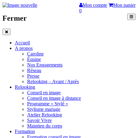
Mon compte
Mon panier
0
Fermer
Accueil
A propos
Caroline
Équipe
Nos Engagements
Réseau
Presse
Relooking – Avant / Après
Relooking
Conseil en image
Conseil en image à distance
Programme « Stylé »
Stylisme mariage
Atelier Relooking
Savoir Vivre
Maintien du corps
Formation
Formation conseil en image